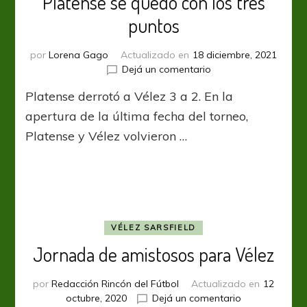
Platense se quedó con los tres
puntos
por
Lorena Gago
Actualizado en
18 diciembre, 2021
en
Dejá un comentario
Platense
Platense derrotó a Vélez 3 a 2. En la
se
quedó
apertura de la última fecha del torneo,
con
Platense y Vélez volvieron …
los
tres
puntos
VÉLEZ SARSFIELD
Jornada de amistosos para Vélez
por
Redacción Rincón del Fútbol
Actualizado en
12
en
octubre, 2020
Dejá un comentario