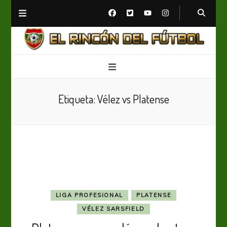
El Rincón del Fútbol
Diario digital de Fútbol
Etiqueta:
Vélez vs Platense
LIGA PROFESIONAL
PLATENSE
VÉLEZ SARSFIELD