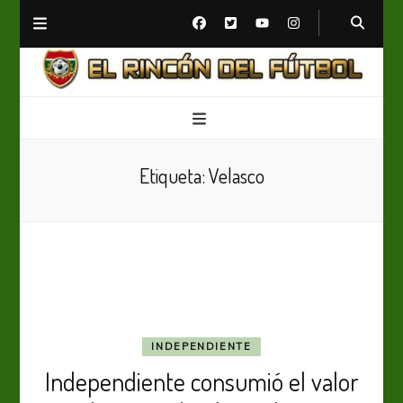
El Rincón del Fútbol
Diario digital de Fútbol
Etiqueta:
Velasco
INDEPENDIENTE
Independiente consumió el valor