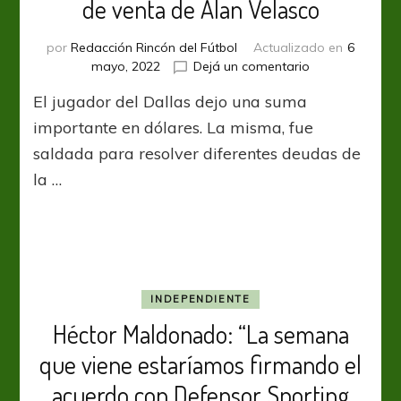
de venta de Alan Velasco
por
Redacción Rincón del Fútbol
Actualizado en
6
en
mayo, 2022
Dejá un comentario
Independiente
El jugador del Dallas dejo una suma
consumió
el
importante en dólares. La misma, fue
valor
saldada para resolver diferentes deudas de
de
la …
venta
de
Alan
Velasco
INDEPENDIENTE
Héctor Maldonado: “La semana
que viene estaríamos firmando el
acuerdo con Defensor Sporting