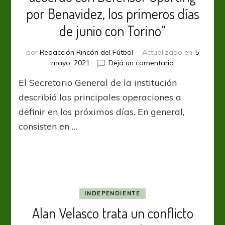
por Benavidez, los primeros días
de junio con Torino”
por
Redacción Rincón del Fútbol
Actualizado en
5
en
mayo, 2021
Dejá un comentario
Héctor
El Secretario General de la institución
Maldonado:
“La
describió las principales operaciones a
semana
definir en los próximos días. En general,
que
consisten en …
viene
estaríamos
firmando
el
acuerdo
con
Defensor
INDEPENDIENTE
Sporting
Alan Velasco trata un conflicto
por
Benavidez,