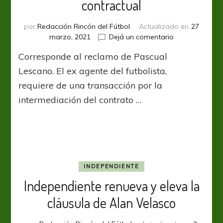
contractual
los
primeros
por
Redacción Rincón del Fútbol
Actualizado en
27
días
en
marzo, 2021
Dejá un comentario
de
Alan
junio
Corresponde al reclamo de Pascual
Velasco
con
trata
Torino”
Lescano. El ex agente del futbolista,
un
requiere de una transacción por la
conflicto
intermediación del contrato …
contractual
INDEPENDIENTE
Independiente renueva y eleva la
cláusula de Alan Velasco