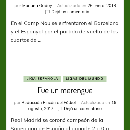
por
Mariana Godoy
Actualizado en
26 enero, 2018
en
Dejá un comentario
Copa
En el Camp Nou se enfrentaron el Barcelona
del
Rey:
y el Espanyol por el partido de vuelta de los
A
cuartos de …
los
pies
de
Messi
LIGA ESPAÑOLA
LIGAS DEL MUNDO
Fue un merengue
por
Redacción Rincón del Fútbol
Actualizado en
16
en
agosto, 2017
Dejá un comentario
Fue
Real Madrid se coronó campeón de la
un
merengue
Supercopa de España al ganarle 2 a 0 a