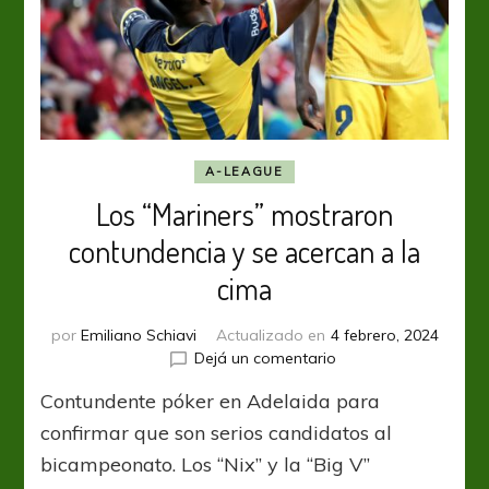
A-LEAGUE
Los “Mariners” mostraron
contundencia y se acercan a la
cima
por
Emiliano Schiavi
Actualizado en
4 febrero, 2024
en
Dejá un comentario
Los
Contundente póker en Adelaida para
“Mariners”
mostraron
confirmar que son serios candidatos al
contundencia
bicampeonato. Los “Nix” y la “Big V”
y