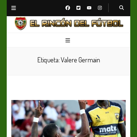
El Rincón del Fútbol
Diario digital de Fútbol
Etiqueta:
Valere Germain