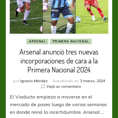
ARSENAL
PRIMERA NACIONAL
Arsenal anunció tres nuevas
incorporaciones de cara a la
Primera Nacional 2024
por
Ignacio Méndez
Actualizado en
3 marzo, 2024
en
Dejá un comentario
Arsenal
El Viaducto empieza a moverse en el
anunció
tres
mercado de pases luego de varias semanas
nuevas
en donde reinó la incertidumbre. Arsenal …
incorporaciones