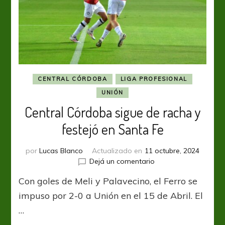
CENTRAL CÓRDOBA
LIGA PROFESIONAL
UNIÓN
Central Córdoba sigue de racha y
festejó en Santa Fe
por
Lucas Blanco
Actualizado en
11 octubre, 2024
en
Dejá un comentario
Central
Con goles de Meli y Palavecino, el Ferro se
Córdoba
sigue
impuso por 2-0 a Unión en el 15 de Abril. El
de
…
racha
y