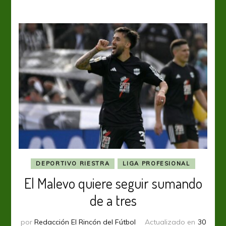
festejó
en
Santa
Fe
DEPORTIVO RIESTRA
LIGA PROFESIONAL
El Malevo quiere seguir sumando
de a tres
por
Redacción El Rincón del Fútbol
Actualizado en
30