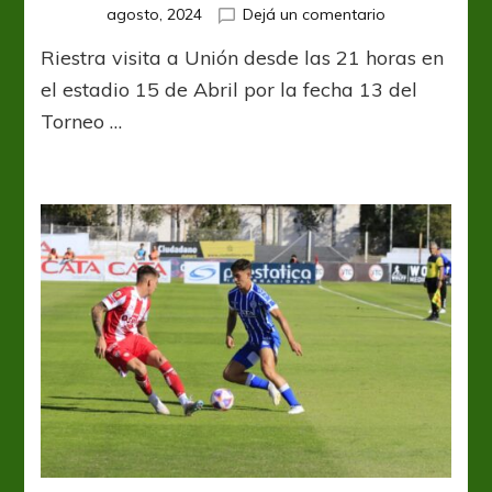
en
agosto, 2024
Dejá un comentario
El
Riestra visita a Unión desde las 21 horas en
Malevo
quiere
el estadio 15 de Abril por la fecha 13 del
seguir
Torneo …
sumando
de
a
tres