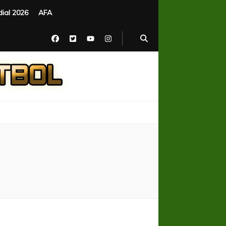
ial 2026
AFA