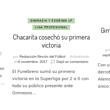
GIMNASIA Y ESGRIMA LP
LIGA PROFESIONAL
Gim
Chacarita cosechó su primera
victoria
po
sept
por
Redacción Rincón del Fútbol
Actualizado
en
en
4 noviembre, 2017
Dejá un comentario
Con u
Chacarita
en
El Funebrero sumó su primera
derro
cosechó
a
su
victoria en la Superliga por 2 a 0 con
Alemá
 …
primera
todo su público presente ante
único
victoria
Gimnasia …