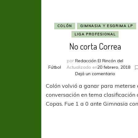
COLÓN
GIMNASIA Y ESGRIMA LP
LIGA PROFESIONAL
No corta Correa
por
Redacción El Rincón del
Fútbol
Actualizado en
20 febrero, 2018
en
Dejá un comentario
No
Colón volvió a ganar para meterse 
corta
Correa
conversación en tema clasificación 
Copas. Fue 1 a 0 ante Gimnasia con