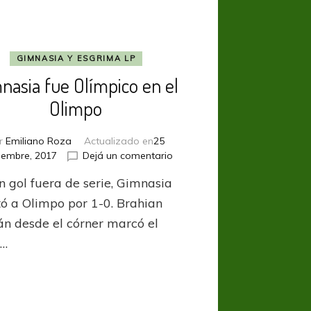
GIMNASIA Y ESGRIMA LP
nasia fue Olímpico en el
Olimpo
r
Emiliano Roza
Actualizado en
25
en
iembre, 2017
Dejá un comentario
Gimnasia
n gol fuera de serie, Gimnasia
fue
Olímpico
tó a Olimpo por 1-0. Brahian
en
n desde el córner marcó el
el
 …
Olimpo