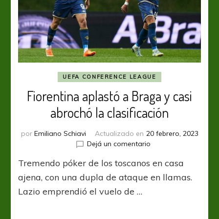
UEFA CONFERENCE LEAGUE
Fiorentina aplastó a Braga y casi
abrochó la clasificación
por
Emiliano Schiavi
Actualizado en
20 febrero, 2023
en
Dejá un comentario
Fiorentina
Tremendo póker de los toscanos en casa
aplastó
a
ajena, con una dupla de ataque en llamas.
Braga
Lazio emprendió el vuelo de …
y
casi
abrochó