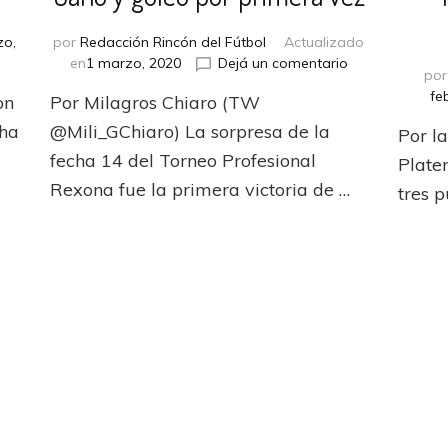
zo,
por
Redacción Rincón del Fútbol
Actualizado
en
en
1 marzo, 2020
Dejá un comentario
po
on
Ganó
fe
on
Por Milagros Chiaro (TW
ia
y
goleó
cha
@Mili_GChiaro) La sorpresa de la
Por l
por
fecha 14 del Torneo Profesional
Platen
primera
Rexona fue la primera victoria de …
vez
tres 