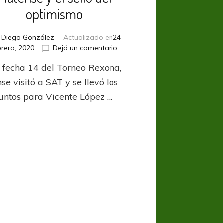
optimismo
r
Diego González
Actualizado en
24
en
brero, 2020
Dejá un comentario
Platense
a fecha 14 del Torneo Rexona,
y
el
se visitó a SAT y se llevó los
sello
puntos para Vicente López …
del
optimismo