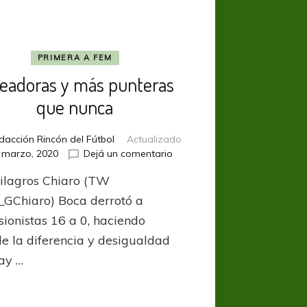
PRIMERA A FEM
eadoras y más punteras
que nunca
dacción Rincón del Fútbol
Actualizado
en
 marzo, 2020
Dejá un comentario
Goleadoras
ilagros Chiaro (TW
y
más
_GChiaro) Boca derrotó a
punteras
sionistas 16 a 0, haciendo
que
le la diferencia y desigualdad
nunca
ay …