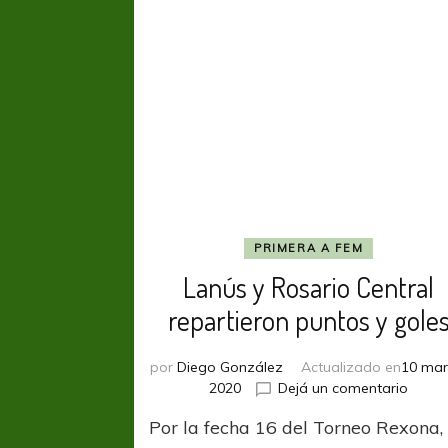
PRIMERA A FEM
Lanús y Rosario Central
repartieron puntos y gole
por
Diego González
Actualizado en
10 mar
en
2020
Dejá un comentario
Lanús
Por la fecha 16 del Torneo Rexona, 
y