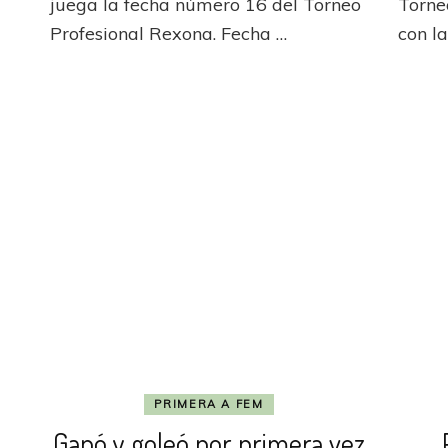
io
juega la fecha número 16 del Torneo
Torne
la
al
Profesional Rexona. Fecha …
con l
definición
tieron
s
PRIMERA A FEM
Ganó y goleó por primera vez