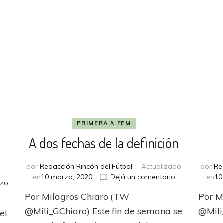
PRIMERA A FEM
A dos fechas de la definición
s
por
Redacción Rincón del Fútbol
Actualizado
por
Re
en
en
10 marzo, 2020
Dejá un comentario
en
10
zo,
A
Por Milagros Chiaro (TW
Por M
dos
fechas
@Mili_GChiaro) Este fin de semana se
@Mili
el
de