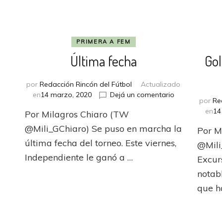
PRIMERA A FEM
Última fecha
Gol
a
por
Redacción Rincón del Fútbol
Actualizado
en
en
14 marzo, 2020
Dejá un comentario
por
Re
Última
en
en
14
Por Milagros Chiaro (TW
fecha
Tenemos
@Mili_GChiaro) Se puso en marcha la
Por M
fixture
y
última fecha del torneo. Este viernes,
@Mili
Copa
Independiente le ganó a …
Excur
Libertadores
notab
en
Argentina
que h