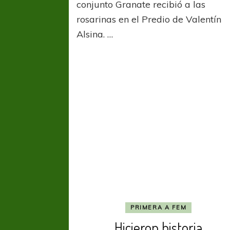
Rosar
conjunto Granate recibió a las
Centr
rosarinas en el Predio de Valentín
repar
Alsina. …
punto
y
goles
PRIMERA A FEM
Hicieron historia