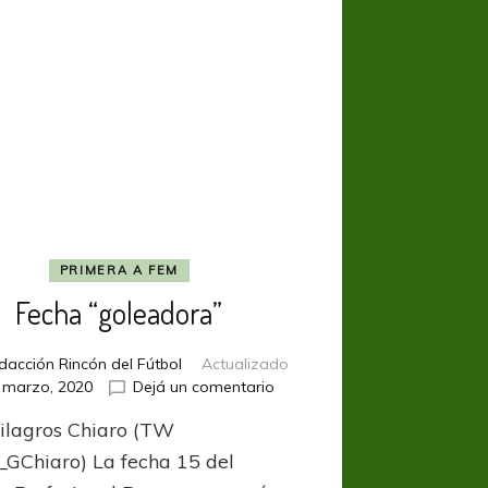
PRIMERA A FEM
Fecha “goleadora”
dacción Rincón del Fútbol
Actualizado
en
 marzo, 2020
Dejá un comentario
Fecha
ilagros Chiaro (TW
“goleadora”
_GChiaro) La fecha 15 del