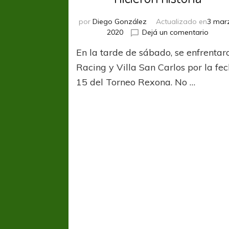
por
Diego González
Actualizado en
3 mar
en
2020
Dejá un comentario
Hicier
En la tarde de sábado, se enfrentar
histor
Racing y Villa San Carlos por la fe
15 del Torneo Rexona. No …