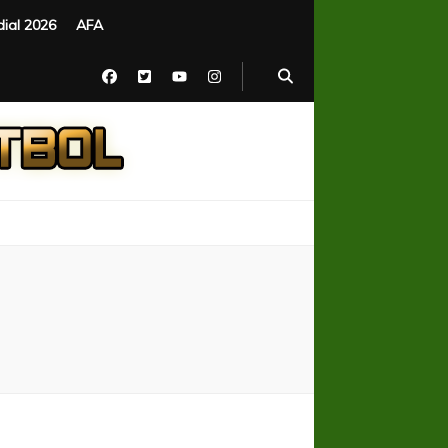
ial 2026
AFA