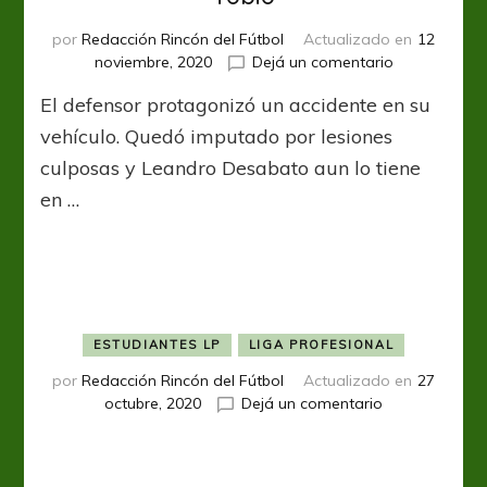
por
Redacción Rincón del Fútbol
Actualizado en
12
en
noviembre, 2020
Dejá un comentario
Estudiantes
El defensor protagonizó un accidente en su
preserva
momentáne
vehículo. Quedó imputado por lesiones
a
culposas y Leandro Desabato aun lo tiene
Fernando
en …
Tobio
ESTUDIANTES LP
LIGA PROFESIONAL
por
Redacción Rincón del Fútbol
Actualizado en
27
en
octubre, 2020
Dejá un comentario