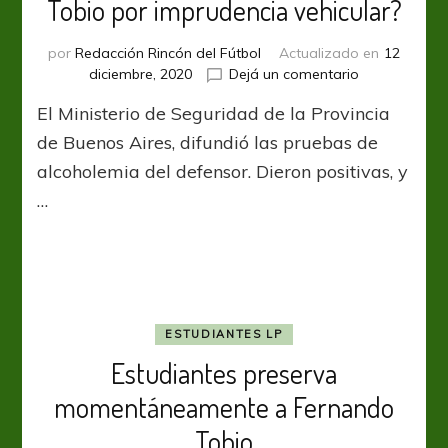
Tobio por imprudencia vehicular?
por
Redacción Rincón del Fútbol
Actualizado en
12
en
diciembre, 2020
Dejá un comentario
¿Estudiantes
El Ministerio de Seguridad de la Provincia
advertirá
a
de Buenos Aires, difundió las pruebas de
Fernando
alcoholemia del defensor. Dieron positivas, y
Tobio
…
por
imprudencia
vehicular?
ESTUDIANTES LP
Estudiantes preserva
momentáneamente a Fernando
Tobio