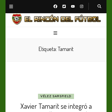
El Rincón del Fútbol
Diario digital de Fútbol
Etiqueta:
Tamarit
VÉLEZ SARSFIELD
Xavier Tamarit se integró a