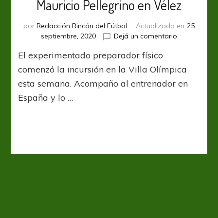
Mauricio Pellegrino en Vélez
por
Redacción Rincón del Fútbol
Actualizado en
25
en
septiembre, 2020
Dejá un comentario
Xavier
El experimentado preparador físico
Tamarit
se
comenzó la incursión en la Villa Olímpica
integró
esta semana. Acompaño al entrenador en
a
España y lo …
Mauricio
Pellegrino
en
Vélez