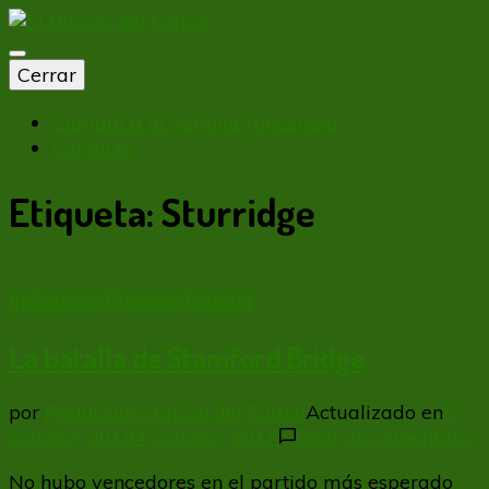
El Rincón del Fútbol
Diario digital de Fútbol
Cerrar
Sumate a la Familia Rinconera
Contacto
Etiqueta:
Sturridge
Inglaterra Premier League
La batalla de Stamford Bridge
por
Redacción Rincón del Fútbol
Actualizado en
5
e
octubre, 2018
4 octubre, 2018
Dejá un comentario
L
No hubo vencedores en el partido más esperado
b