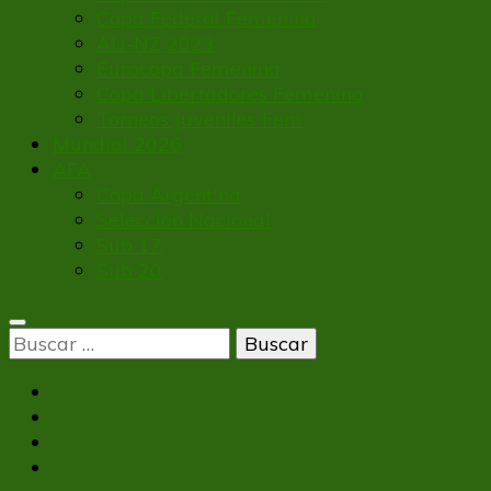
Copa Federal Femenina
AU-NZ 2023
Eurocopa Femenina
Copa Libertadores Femenina
Torneos Juveniles Fem
Mundial 2026
AFA
Copa Argentina
Selección Nacional
Sub 17
Sub 20
Buscar: