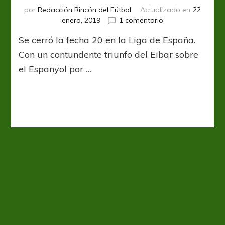
por
Redacción Rincón del Fútbol
Actualizado en
22
en
enero, 2019
1 comentario
Eibar
Se cerró la fecha 20 en la Liga de España.
y
lo
Con un contundente triunfo del Eibar sobre
que
el Espanyol por …
viene