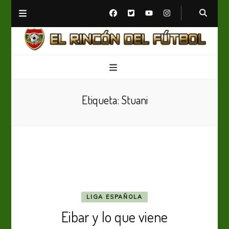
El Rincón del Fútbol
Diario digital de Fútbol
Etiqueta:
Stuani
LIGA ESPAÑOLA
Eibar y lo que viene