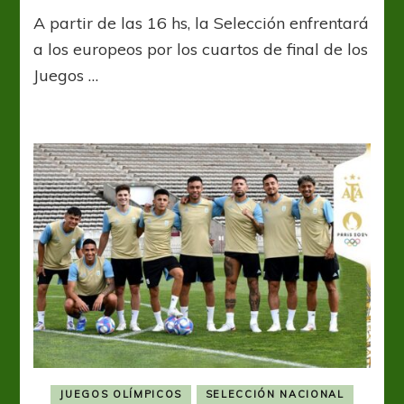
Argentina
A partir de las 16 hs, la Selección enfrentará
buscará
la
a los europeos por los cuartos de final de los
semifinal
Juegos …
en
un
picante
cruce
con
Francia
JUEGOS OLÍMPICOS
SELECCIÓN NACIONAL