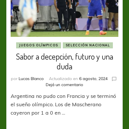
JUEGOS OLÍMPICOS
SELECCIÓN NACIONAL
Sabor a decepción, futuro y una
duda
por
Lucas Blanco
Actualizado en
6 agosto, 2024
en
Dejá un comentario
Sabor
Argentina no pudo con Francia y se terminó
a
decepción,
el sueño olímpico. Los de Mascherano
futuro
cayeron por 1 a 0 en …
y
una
duda