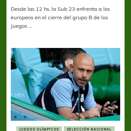
Ante
Desde las 12 hs, la Sub 23 enfrenta a los
Ucrania,
Argentina
europeos en el cierre del grupo B de los
va
Juegos …
por
la
clasificación
JUEGOS OLÍMPICOS
SELECCIÓN NACIONAL