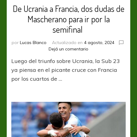
De Ucrania a Francia, dos dudas de
Mascherano para ir por la
semifinal
por
Lucas Blanco
Actualizado en
4 agosto, 2024
en
Dejá un comentario
De
Luego del triunfo sobre Ucrania, la Sub 23
Ucrania
a
ya piensa en el picante cruce con Francia
Francia,
por los cuartos de …
dos
dudas
de
Mascherano
para
ir
por
la
semifinal