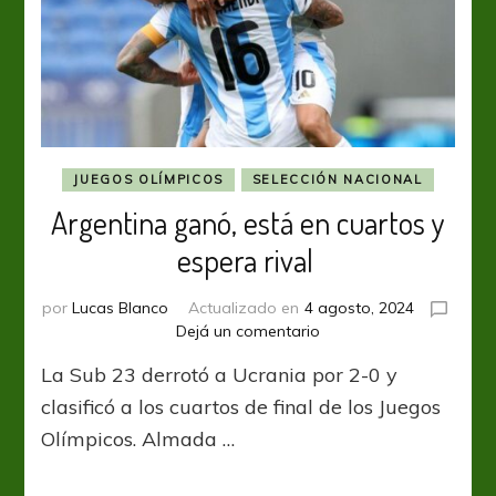
JUEGOS OLÍMPICOS
SELECCIÓN NACIONAL
Argentina ganó, está en cuartos y
espera rival
por
Lucas Blanco
Actualizado en
4 agosto, 2024
en
Dejá un comentario
Argentina
La Sub 23 derrotó a Ucrania por 2-0 y
ganó,
está
clasificó a los cuartos de final de los Juegos
en
Olímpicos. Almada …
cuartos
y
espera