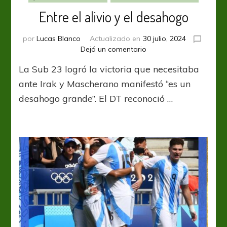
Entre el alivio y el desahogo
por
Lucas Blanco
Actualizado en
30 julio, 2024
en
Dejá un comentario
Entre
La Sub 23 logró la victoria que necesitaba
el
alivio
ante Irak y Mascherano manifestó “es un
y
desahogo grande”. El DT reconoció …
el
desahogo