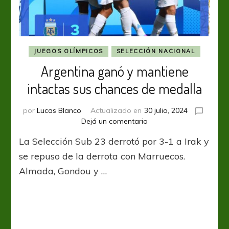
JUEGOS OLÍMPICOS
SELECCIÓN NACIONAL
Argentina ganó y mantiene
intactas sus chances de medalla
por
Lucas Blanco
Actualizado en
30 julio, 2024
en
Dejá un comentario
Argentina
La Selección Sub 23 derrotó por 3-1 a Irak y
ganó
y
se repuso de la derrota con Marruecos.
mantiene
Almada, Gondou y …
intactas
sus
chances
de
medalla