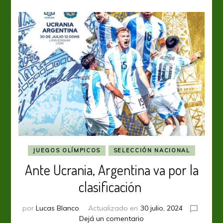
rival
JUEGOS OLÍMPICOS
SELECCIÓN NACIONAL
Ante Ucrania, Argentina va por la
clasificación
por
Lucas Blanco
Actualizado en
30 julio, 2024
en
Dejá un comentario