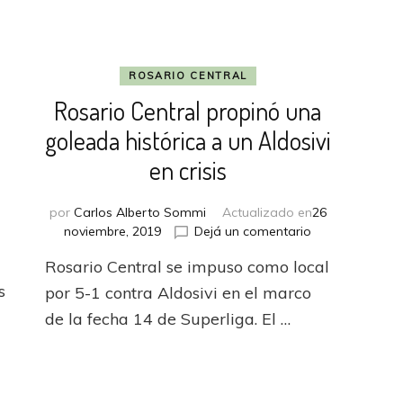
ROSARIO CENTRAL
Rosario Central propinó una
goleada histórica a un Aldosivi
en crisis
por
Carlos Alberto Sommi
Actualizado en
26
en
noviembre, 2019
Dejá un comentario
Rosario
en
Rosario Central se impuso como local
Central
Central
propinó
s
por 5-1 contra Aldosivi en el marco
Córdoba
una
aplastó
de la fecha 14 de Superliga. El …
goleada
a
histórica
Arsenal
a
con
un
una
Aldosivi