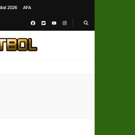
ial 2026
AFA