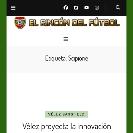
El Rincón del Fútbol
Diario digital de Fútbol
Etiqueta:
Scipione
VÉLEZ SARSFIELD
Vélez proyecta la innovación