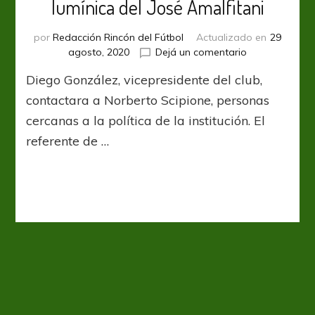
lumínica del José Amalfitani
por
Redacción Rincón del Fútbol
Actualizado en
29
en
agosto, 2020
Dejá un comentario
Vélez
Diego González, vicepresidente del club,
proyecta
la
contactara a Norberto Scipione, personas
innovación
cercanas a la política de la institución. El
lumínica
referente de …
del
José
Amalfitani