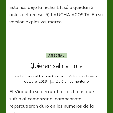
Top
Esto nos dejó la fecha 11, sólo quedan 3
5
–
antes del receso. 5) LAUCHA ACOSTA: En su
Fecha
versión explosiva, marco …
11
ARSENAL
Quieren salir a flote
por
Emmanuel Hernán Ciaccio
Actualizado en
25
en
octubre, 2016
Dejá un comentario
Quieren
El Viaducto se derrumba. Las bajas que
salir
a
sufrió al comenzar el campeonato
flote
repercutieron duro en los números de la