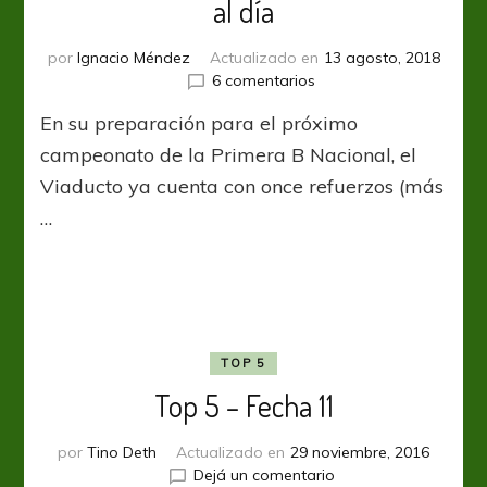
al día
por
Ignacio Méndez
Actualizado en
13 agosto, 2018
en
6 comentarios
El
En su preparación para el próximo
mercado
de
campeonato de la Primera B Nacional, el
pases
Viaducto ya cuenta con once refuerzos (más
del
…
Viaducto,
al
día
TOP 5
Top 5 – Fecha 11
por
Tino Deth
Actualizado en
29 noviembre, 2016
en
Dejá un comentario