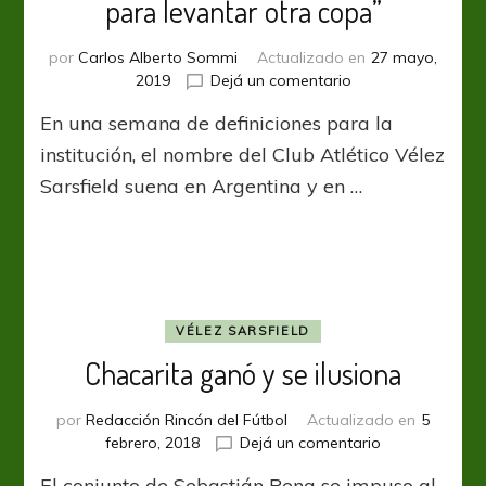
para levantar otra copa”
por
Carlos Alberto Sommi
Actualizado en
27 mayo,
en
2019
Dejá un comentario
Un
En una semana de definiciones para la
ex
Vélez
institución, el nombre del Club Atlético Vélez
aseguró:
Sarsfield suena en Argentina y en …
“Voy
a
volver
para
levantar
otra
copa”
VÉLEZ SARSFIELD
Chacarita ganó y se ilusiona
por
Redacción Rincón del Fútbol
Actualizado en
5
en
febrero, 2018
Dejá un comentario
Chacarita
El conjunto de Sebastián Pena se impuso al