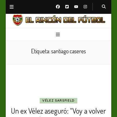
El Rincón del Fútbol
Diario digital de Fútbol
Etiqueta:
santiago caseres
VÉLEZ SARSFIELD
Un ex Vélez aseguró: “Voy a volver