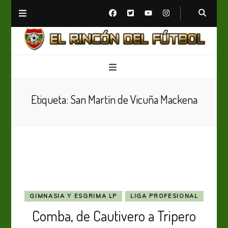
El Rincón del Fútbol
Diario digital de Fútbol
Etiqueta:
San Martín de Vicuña Mackena
GIMNASIA Y ESGRIMA LP
LIGA PROFESIONAL
Comba, de Cautivero a Tripero