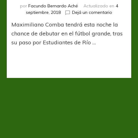
por
Facundo Bernardo Aché
Actualizado en
4
en
septiembre, 2018
Dejá un comentario
Comba,
Maximiliano Comba tendrá esta noche la
de
Cautivero
chance de debutar en el fútbol grande, tras
a
su paso por Estudiantes de Río …
Tripero