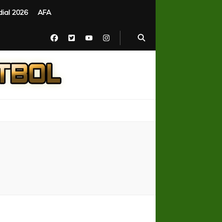
ial 2026
AFA