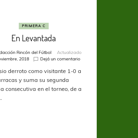
PRIMERA C
En Levantada
dacción Rincón del Fútbol
Actualizado
en
oviembre, 2018
Dejá un comentario
En
sio derroto como visitante 1-0 a
Levantada
arracas y suma su segunda
ia consecutiva en el torneo, de a
…