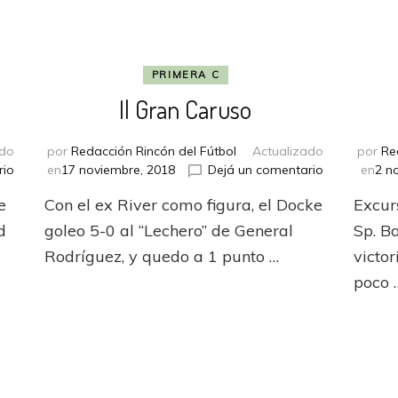
PRIMERA C
Il Gran Caruso
ado
por
Redacción Rincón del Fútbol
Actualizado
por
Re
en
en
rio
en
17 noviembre, 2018
Dejá un comentario
en
2 n
Al
Il
e
Con el ex River como figura, el Docke
Excur
por
Gran
Mayor
Caruso
d
goleo 5-0 al “Lechero” de General
Sp. B
Rodríguez, y quedo a 1 punto …
victor
poco 