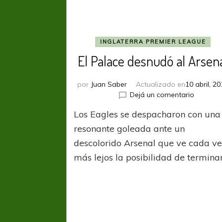
INGLATERRA PREMIER LEAGUE
El Palace desnudó al Arsen
por
Juan Saber
Actualizado en
10 abril, 2
en
Dejá un comentario
El
Los Eagles se despacharon con una
Palace
desnud
resonante goleada ante un
al
descolorido Arsenal que ve cada v
Arsenal
más lejos la posibilidad de termina