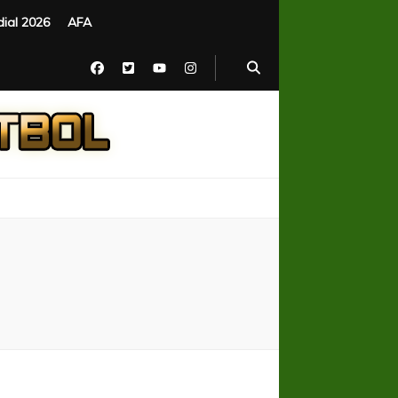
ial 2026
AFA