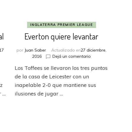
INGLATERRA PREMIER LEAGUE
al
Everton quiere levantar
017
por
Juan Saber
Actualizado en
27 diciembre,
en
2016
Dejá un comentario
Everton
Los Toffees se llevaron los tres puntos
quiere
ó
levantar
de la casa de Leicester con un
ez
inapelable 2-0 que mantiene sus
r …
ilusiones de jugar …