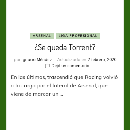
ARSENAL
LIGA PROFESIONAL
¿Se queda Torrent?
por
Ignacio Méndez
Actualizado en
2 febrero, 2020
en
Dejá un comentario
¿Se
En las últimas, trascendió que Racing volvió
queda
Torrent?
a la carga por el lateral de Arsenal, que
viene de marcar un …