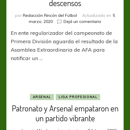
descensos
por
Redacción Rincón del Fútbol
Actualizado en
5
en
marzo, 2020
Dejá un comentario
Superliga
En ente regularizador del campeonato de
reducirá
el
Primera División aguarda el resultado de la
número
Asamblea Extraordinaria de AFA para
de
notificar un …
descensos
ARSENAL
LIGA PROFESIONAL
Patronato y Arsenal empataron en
un partido vibrante