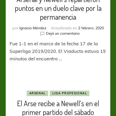
puntos en un duelo clave por la
permanencia
por
Ignacio Méndez
Actualizado en
2 febrero, 2020
en
Dejá un comentario
Arsenal
Fue 1-1 en el marco de la fecha 17 de la
y
Newell’s
Superliga 2019/2020. El Viaducto estuvo 19
repartieron
minutos del encuentro …
puntos
en
un
duelo
clave
por
la
ARSENAL
LIGA PROFESIONAL
permanencia
El Arse recibe a Newell’s en el
primer partido del sábado