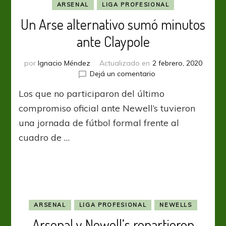
ARSENAL
LIGA PROFESIONAL
Un Arse alternativo sumó minutos
ante Claypole
por
Ignacio Méndez
Actualizado en
2 febrero, 2020
en
Dejá un comentario
Un
Los que no participaron del último
Arse
alternativo
compromiso oficial ante Newell’s tuvieron
sumó
una jornada de fútbol formal frente al
minutos
cuadro de …
ante
Claypole
ARSENAL
LIGA PROFESIONAL
NEWELLS
Arsenal y Newell’s repartieron