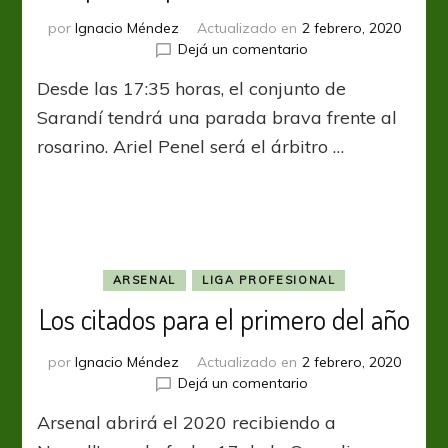
por
Ignacio Méndez
Actualizado en
2 febrero, 2020
en
Dejá un comentario
El
Desde las 17:35 horas, el conjunto de
Arse
recibe
Sarandí tendrá una parada brava frente al
a
rosarino. Ariel Penel será el árbitro …
Newell’s
en
el
primer
partido
del
sábado
ARSENAL
LIGA PROFESIONAL
Los citados para el primero del año
por
Ignacio Méndez
Actualizado en
2 febrero, 2020
en
Dejá un comentario
Los
Arsenal abrirá el 2020 recibiendo a
citados
para