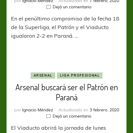
por
Ignacio Méndez
Actualizado en
7 febrero, 2020
en
Dejá un comentario
Patronato
En el penúltimo compromiso de la fecha 18
y
Arsenal
de la Superliga, el Patrón y el Viaducto
empataron
igualaron 2-2 en Paraná. …
en
un
partido
vibrante
ARSENAL
LIGA PROFESIONAL
Arsenal buscará ser el Patrón en
Paraná
por
Ignacio Méndez
Actualizado en
3 febrero, 2020
en
Dejá un comentario
Arsenal
El Viaducto abrirá la jornada de lunes
buscará