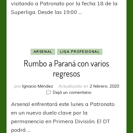
ser
visitando a Patronato por la fecha 18 de la
el
Superliga. Desde las 19:00 …
Patrón
en
Paraná
ARSENAL
LIGA PROFESIONAL
Rumbo a Paraná con varios
regresos
por
Ignacio Méndez
Actualizado en
2 febrero, 2020
en
Dejá un comentario
Rumbo
Arsenal enfrentará este lunes a Patronato
a
Paraná
en un nuevo duelo clave por la
con
permanencia en Primera División. El DT
varios
podrá …
regresos