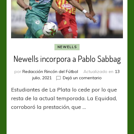
NEWELLS
Newells incorpora a Pablo Sabbag
por
Redacción Rincón del Fútbol
Actualizado en
13
en
julio, 2021
Dejá un comentario
Newells
Estudiantes de La Plata lo cede por lo que
incorpora
a
resta de la actual temporada. La Equidad,
Pablo
corroboró la prestación, que …
Sabbag