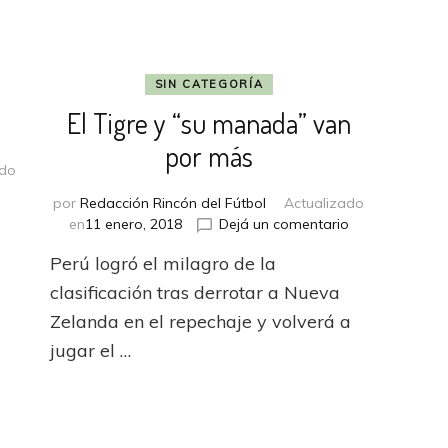
SIN CATEGORÍA
El Tigre y “su manada” van
por más
ado
en
o
por
Redacción Rincón del Fútbol
Actualizado
¡Habemus
en
en
11 enero, 2018
Dejá un comentario
Tigre!
El
Perú logró el milagro de la
Tigre
y
clasificación tras derrotar a Nueva
“su
Zelanda en el repechaje y volverá a
manada”
jugar el …
van
por
más