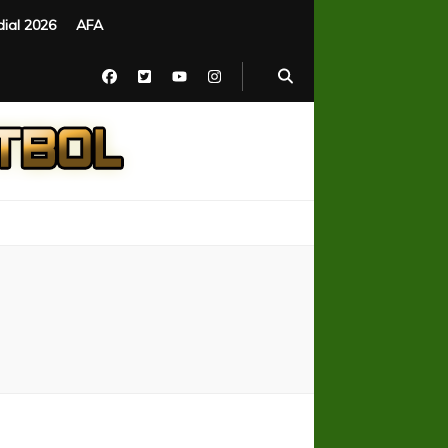
ial 2026
AFA