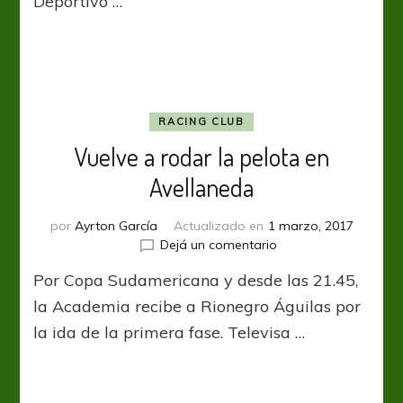
Deportivo …
RACING CLUB
Vuelve a rodar la pelota en
Avellaneda
por
Ayrton García
Actualizado en
1 marzo, 2017
en
Dejá un comentario
Vuelve
Por Copa Sudamericana y desde las 21.45,
a
rodar
la Academia recibe a Rionegro Águilas por
la
la ida de la primera fase. Televisa …
pelota
en
Avellaneda