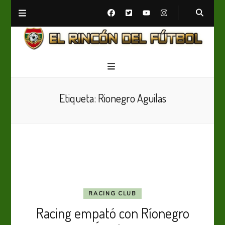
El Rincón del Fútbol
Diario digital de Fútbol
Etiqueta:
Rionegro Aguilas
RACING CLUB
Racing empató con Ríonegro