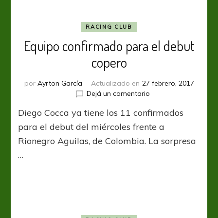
RACING CLUB
Equipo confirmado para el debut
copero
por
Ayrton García
Actualizado en
27 febrero, 2017
en
Dejá un comentario
Equipo
Diego Cocca ya tiene los 11 confirmados
confirmado
para
para el debut del miércoles frente a
el
Rionegro Aguilas, de Colombia. La sorpresa
debut
…
copero