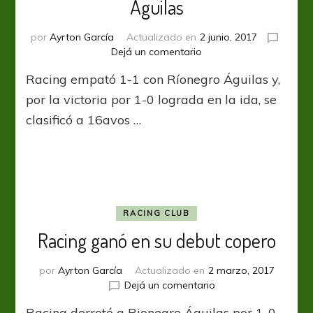
Águilas
por
Ayrton García
Actualizado en
2 junio, 2017
en
Dejá un comentario
Racing
Racing empató 1-1 con Ríonegro Águilas y,
empató
con
por la victoria por 1-0 lograda en la ida, se
Ríonegro
clasificó a 16avos …
Águilas
RACING CLUB
Racing ganó en su debut copero
por
Ayrton García
Actualizado en
2 marzo, 2017
en
Dejá un comentario
Racing
Racing derrotó a Rionegro Águilas por 1-0