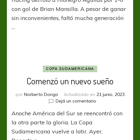
ganó
en
con gol de Brian Mansilla. A pesar de ganar
su
sin inconvenientes, faltó mucha generación
debut
…
copero
COPA SUDAMERICANA
Comenzó un nuevo sueño
por
Norberto Dongo
Actualizado en
21 junio, 2023
en
Dejá un comentario
Comenzó
Anoche América del Sur se reencontró con
un
nuevo
la otra parte la gloria. La Copa
sueño
Sudamericana vuelve a latir. Ayer,