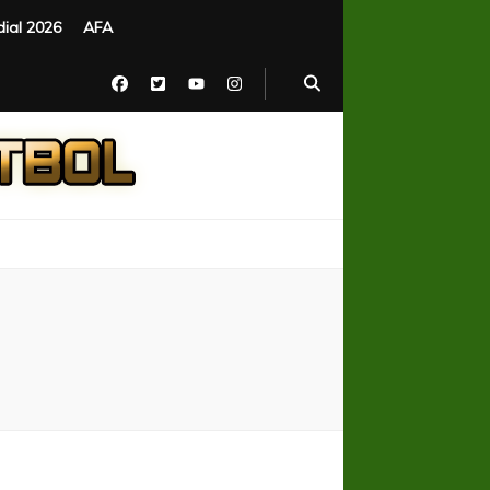
ial 2026
AFA