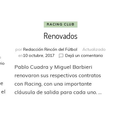
RACING CLUB
Renovados
por
Redacción Rincón del Fútbol
Actualizado
en
en
10 octubre, 2017
Dejá un comentario
o
Renovados
en
rio
Pablo Cuadra y Miguel Barbieri
Nuevos
renovaron sus respectivos contratos
dirigentes
de
con Racing, con una importante
 el
cláusula de salida para cada uno. …