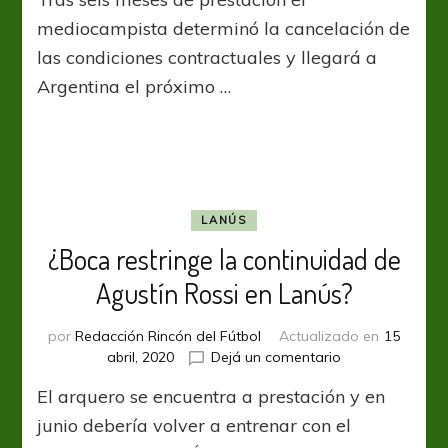
Lodico
vuelve
mediocampista determinó la cancelación de
a
las condiciones contractuales y llegará a
Lanús
Argentina el próximo …
LANÚS
¿Boca restringe la continuidad de
Agustín Rossi en Lanús?
por
Redacción Rincón del Fútbol
Actualizado en
15
en
abril, 2020
Dejá un comentario
¿Boca
El arquero se encuentra a prestación y en
restringe
la
junio debería volver a entrenar con el
continuidad