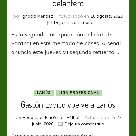
delantero
por
Ignacio Méndez
Actualizado en
18 agosto, 2020
en
Dejá un comentario
Arsenal
Es la segunda incorporación del club de
anunció
la
Sarandí en este mercado de pases. Arsenal
llegada
anunció este jueves su segundo refuerzo …
de
un
delantero
LANÚS
LIGA PROFESIONAL
Gastón Lodico vuelve a Lanús
por
Redacción Rincón del Fútbol
Actualizado en
27
en
junio, 2020
Dejá un comentario
Gastón
Tras seis meses de prestación el