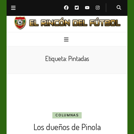
El Rincón del Fútbol
Diario digital de Fútbol
Etiqueta:
Pintadas
COLUMNAS
Los dueños de Pinola