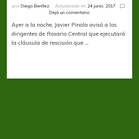
por
Diego Benítez
Actualizado en
24 junio, 2017
en
Dejá un comentario
Los
Ayer a la noche, Javier Pinola avisó a los
dueños
de
dirigentes de Rosario Central que ejecutará
Pinola
la cláusula de rescisión que …