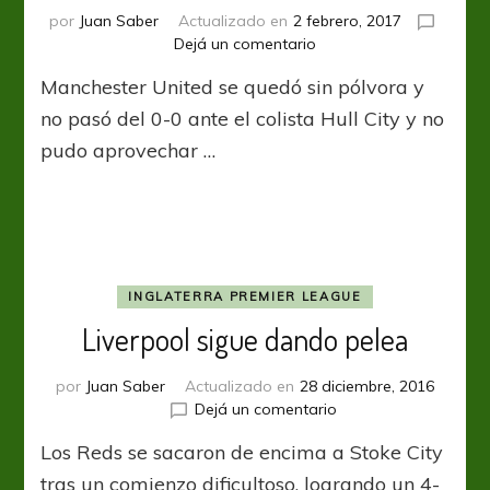
por
Juan Saber
Actualizado en
2 febrero, 2017
en
Dejá un comentario
Cada
Manchester United se quedó sin pólvora y
vez
más
no pasó del 0-0 ante el colista Hull City y no
lejos
pudo aprovechar …
INGLATERRA PREMIER LEAGUE
Liverpool sigue dando pelea
por
Juan Saber
Actualizado en
28 diciembre, 2016
en
Dejá un comentario
Liverpool
Los Reds se sacaron de encima a Stoke City
sigue
dando
tras un comienzo dificultoso, logrando un 4-