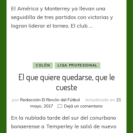
Jornada
El América y Monterrey ya llevan una
4
seguidilla de tres partidos con victorias y
logran liderar el torneo. El club …
COLÓN
LIGA PROFESIONAL
El que quiere quedarse, que le
cueste
por
Redacción El Rincón del Fútbol
Actualizado en
21
en
mayo, 2017
Dejá un comentario
El
En la nublada tarde del sur del conurbano
que
quiere
bonaerense a Temperley le salió de nuevo
quedarse,