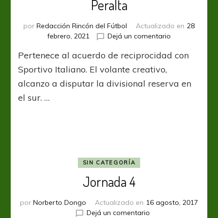
Peralta
por
Redacción Rincón del Fútbol
Actualizado en
28
en
febrero, 2021
Dejá un comentario
Lanús
Pertenece al acuerdo de reciprocidad con
cedió
al
Sportivo Italiano. El volante creativo,
juvenil
alcanzo a disputar la divisional reserva en
Antonio
el sur. …
Peralta
SIN CATEGORÍA
Jornada 4
por
Norberto Dongo
Actualizado en
16 agosto, 2017
en
Dejá un comentario