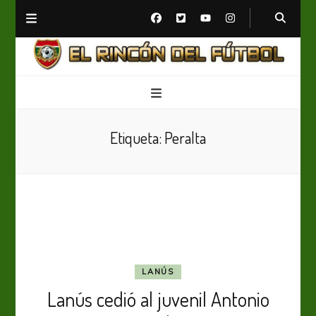
El Rincón del Fútbol
Diario digital de Fútbol
Etiqueta:
Peralta
LANÚS
Lanús cedió al juvenil Antonio