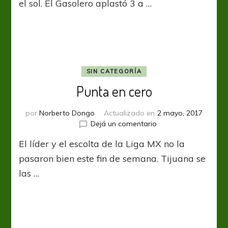
el sol. El Gasolero aplastó 3 a …
que
le
cueste
SIN CATEGORÍA
Punta en cero
por
Norberto Dongo
Actualizado en
2 mayo, 2017
en
Dejá un comentario
Punta
El líder y el escolta de la Liga MX no la
en
cero
pasaron bien este fin de semana. Tijuana se
las …