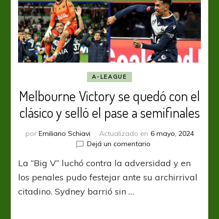
A-LEAGUE
Melbourne Victory se quedó con el
clásico y selló el pase a semifinales
por
Emiliano Schiavi
Actualizado en
6 mayo, 2024
en
Dejá un comentario
Melbourne
La “Big V” luchó contra la adversidad y en
Victory
se
los penales pudo festejar ante su archirrival
quedó
citadino. Sydney barrió sin …
con
el
clásico