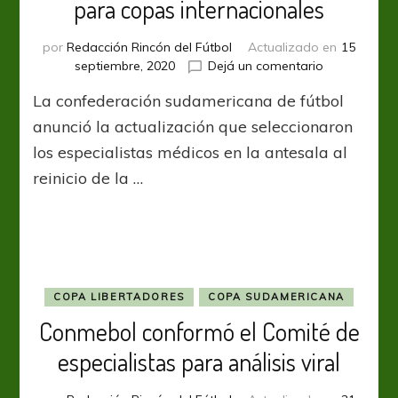
para copas internacionales
por
Redacción Rincón del Fútbol
Actualizado en
15
en
septiembre, 2020
Dejá un comentario
Conmebol
La confederación sudamericana de fútbol
renovó
el
anunció la actualización que seleccionaron
protocolo
los especialistas médicos en la antesala al
para
reinicio de la …
copas
internaciona
COPA LIBERTADORES
COPA SUDAMERICANA
Conmebol conformó el Comité de
especialistas para análisis viral