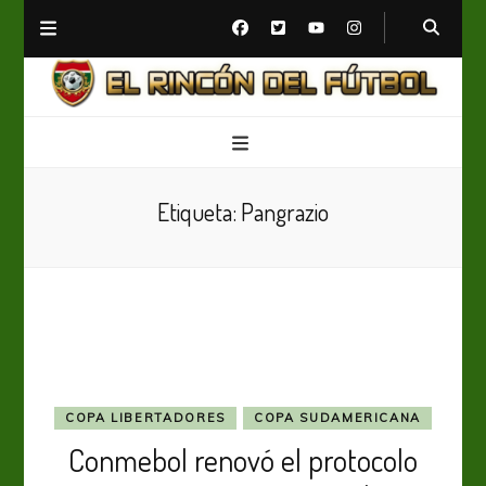
El Rincón del Fútbol
Diario digital de Fútbol
Etiqueta:
Pangrazio
COPA LIBERTADORES
COPA SUDAMERICANA
Conmebol renovó el protocolo