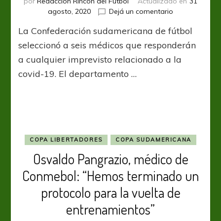
por
Redacción Rincón del Fútbol
Actualizado en
31
en
agosto, 2020
Dejá un comentario
Conmebol
La Confederación sudamericana de fútbol
conformó
el
seleccionó a seis médicos que responderán
Comité
a cualquier imprevisto relacionado a la
de
covid-19. El departamento …
especialistas
para
análisis
viral
COPA LIBERTADORES
COPA SUDAMERICANA
Osvaldo Pangrazio, médico de
Conmebol: “Hemos terminado un
protocolo para la vuelta de
entrenamientos”