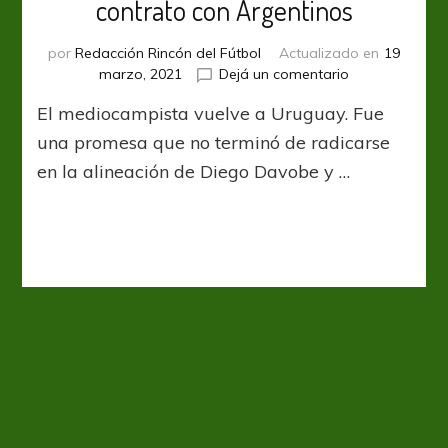
contrato con Argentinos
por
Redacción Rincón del Fútbol
Actualizado en
19
en
marzo, 2021
Dejá un comentario
Leandro
El mediocampista vuelve a Uruguay. Fue
Paiva
interrumpió
una promesa que no terminó de radicarse
el
en la alineación de Diego Davobe y …
contrato
con
Argentinos