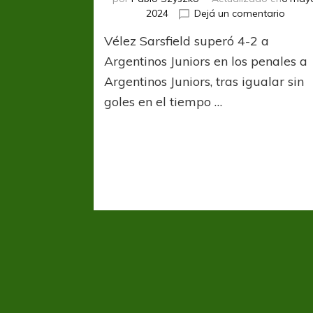
en
2024
Dejá un comentario
Vélez
Vélez Sarsfield superó 4-2 a
venci
a
Argentinos Juniors en los penales a
Argen
Argentinos Juniors, tras igualar sin
Junior
goles en el tiempo …
por
penal
y
es
el
prime
finalis