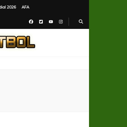
ial 2026
AFA