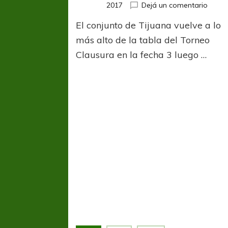
en
2017
Dejá un comentario
Los
El conjunto de Tijuana vuelve a lo
Xolos
retom
más alto de la tabla del Torneo
su
Clausura en la fecha 3 luego …
nivel