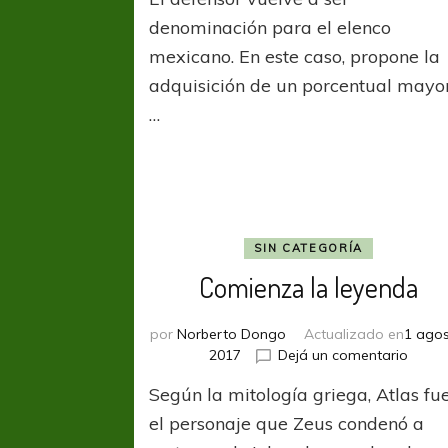
r
i
denominación para el elenco
p
mexicano. En este caso, propone la
L
adquisición de un porcentual mayo
G
…
SIN CATEGORÍA
Comienza la leyenda
por
Norberto Dongo
Actualizado en
1 agos
en
2017
Dejá un comentario
Comi
Según la mitología griega, Atlas fu
la
leyen
el personaje que Zeus condenó a