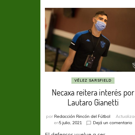
VÉLEZ SARSFIELD
Necaxa reitera interés por
Lautaro Gianetti
por
Redacción Rincón del Fútbol
Actualiz
e
en
5 julio, 2021
Dejá un comentario
N
El defensor vuelve a ser