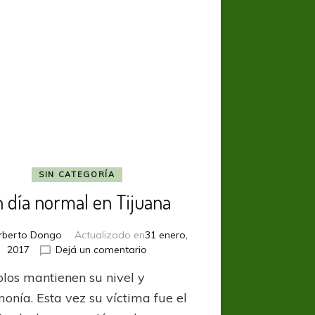
SIN CATEGORÍA
 día normal en Tijuana
rberto Dongo
Actualizado en
31 enero,
en
2017
Dejá un comentario
Un
olos mantienen su nivel y
día
normal
onía. Esta vez su víctima fue el
en