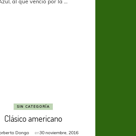
zul, al que venció por la …
Tijuana
SIN CATEGORÍA
Clásico americano
orberto Dongo
en
30 noviembre, 2016