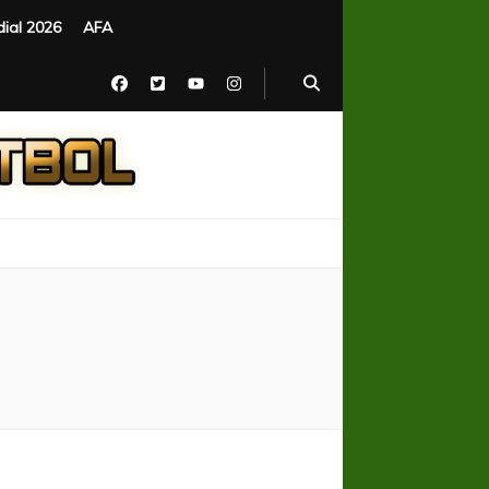
ial 2026
AFA