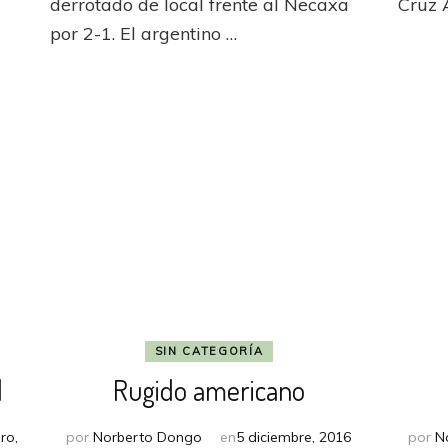
derrotado de local frente al Necaxa
Cruz A
por 2-1. El argentino …
SIN CATEGORÍA
l
Rugido americano
ro,
por
Norberto Dongo
en
5 diciembre, 2016
por
N