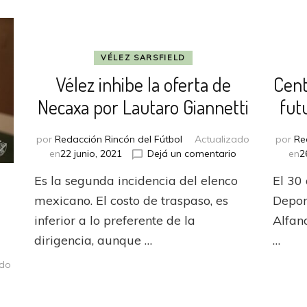
VÉLEZ SARSFIELD
Vélez inhibe la oferta de
Cent
Necaxa por Lautaro Giannetti
fut
por
Redacción Rincón del Fútbol
Actualizado
por
Re
en
en
22 junio, 2021
Dejá un comentario
en
2
Vélez
Es la segunda incidencia del elenco
El 30
inhibe
la
mexicano. El costo de traspaso, es
Deport
oferta
inferior a lo preferente de la
Alfano
de
dirigencia, aunque …
…
Necaxa
por
ado
Lautaro
n
Giannetti
ecaxa