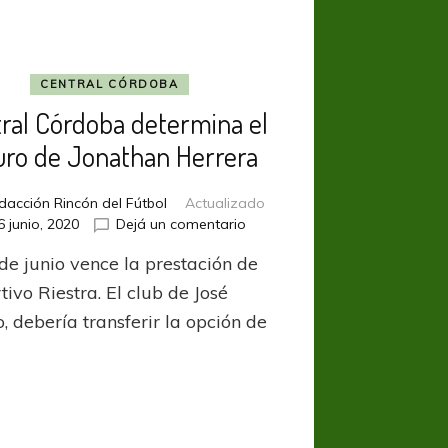
CENTRAL CÓRDOBA
ral Córdoba determina el
uro de Jonathan Herrera
dacción Rincón del Fútbol
Actualizado
en
6 junio, 2020
Dejá un comentario
Central
 de junio vence la prestación de
Córdoba
determina
ivo Riestra. El club de José
el
, debería transferir la opción de
futuro
de
Jonathan
Herrera