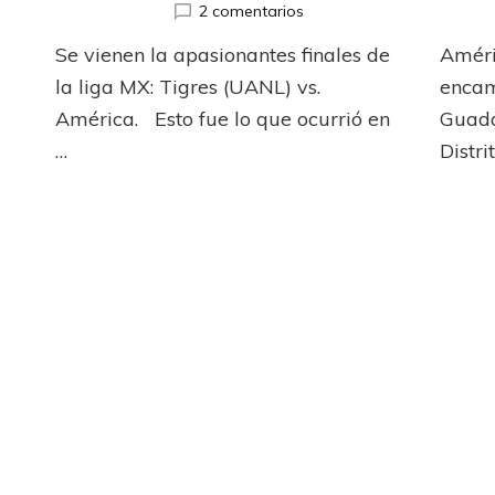
en
2 comentarios
Rugido
Se vienen la apasionantes finales de
Améri
americano
an
la liga MX: Tigres (UANL) vs.
encam
América. Esto fue lo que ocurrió en
Guada
…
Distri