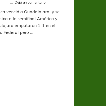
en
Dejá un comentario
Clásico
ca venció a Guadalajara y se
americano
ina a la semifinal América y
lajara empataron 1-1 en el
to Federal pero …