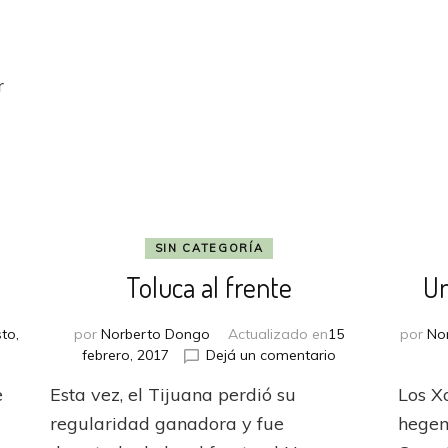
eitera
nterés
or
autaro
r
ianetti
SIN CATEGORÍA
Toluca al frente
Un
to,
por
Norberto Dongo
Actualizado en
15
por
No
en
febrero, 2017
Dejá un comentario
enza
Toluca
e
Esta vez, el Tijuana perdió su
Los X
al
da
frente
regularidad ganadora y fue
hegem