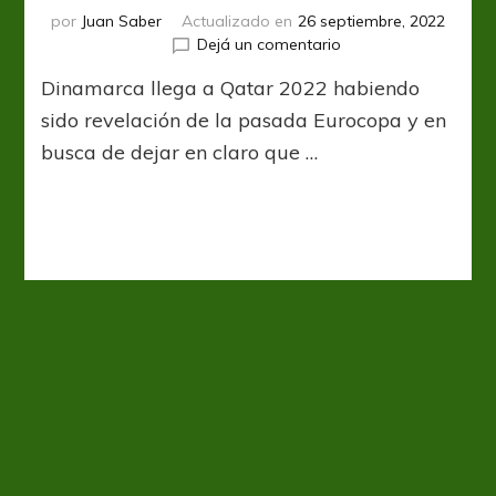
por
Juan Saber
Actualizado en
26 septiembre, 2022
en
Dejá un comentario
Los
Dinamarca llega a Qatar 2022 habiendo
daneses
quieren
sido revelación de la pasada Eurocopa y en
dejar
busca de dejar en claro que …
huella