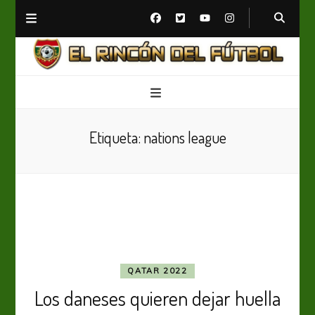
El Rincón del Fútbol
Diario digital de Fútbol
Etiqueta:
nations league
QATAR 2022
Los daneses quieren dejar huella