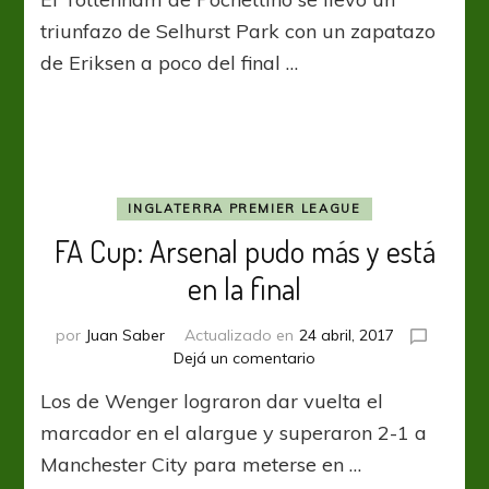
de
ilusión
triunfazo de Selhurst Park con un zapatazo
de Eriksen a poco del final …
INGLATERRA PREMIER LEAGUE
FA Cup: Arsenal pudo más y está
en la final
por
Juan Saber
Actualizado en
24 abril, 2017
en
Dejá un comentario
FA
Los de Wenger lograron dar vuelta el
Cup:
Arsenal
marcador en el alargue y superaron 2-1 a
pudo
Manchester City para meterse en …
más