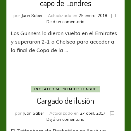
capo de Londres
por
Juan Saber
Actualizado en
25 enero, 2018
en
Dejá un comentario
Carabao
Los Gunners lo dieron vuelta en el Emirates
Cup:
Arsenal
y superaron 2-1 a Chelsea para acceder a
fue
la final de Copa de la …
el
más
capo
de
Londres
INGLATERRA PREMIER LEAGUE
Cargado de ilusión
por
Juan Saber
Actualizado en
27 abril, 2017
en
Dejá un comentario
Cargado
El Tottenham de Pochettino se llevó un