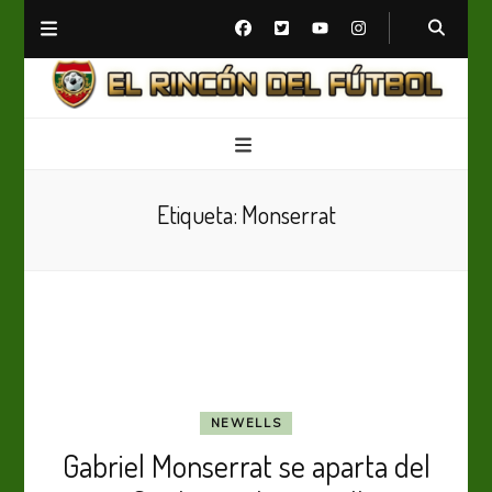
El Rincón del Fútbol
Diario digital de Fútbol
Etiqueta:
Monserrat
NEWELLS
Gabriel Monserrat se aparta del