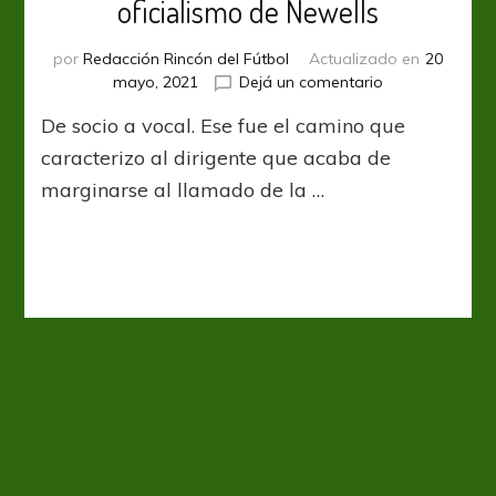
oficialismo de Newells
por
Redacción Rincón del Fútbol
Actualizado en
20
en
mayo, 2021
Dejá un comentario
Gabriel
De socio a vocal. Ese fue el camino que
Monserrat
se
caracterizo al dirigente que acaba de
aparta
marginarse al llamado de la …
del
oficialismo
de
Newells