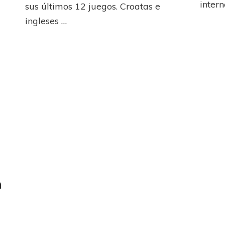
intern
sus últimos 12 juegos. Croatas e
su
ingleses …
Armada
marcha
nvencible”
ganadora
a