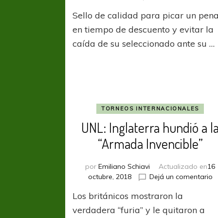
Sello de calidad para picar un pena
en tiempo de descuento y evitar la
caída de su seleccionado ante su …
TORNEOS INTERNACIONALES
UNL: Inglaterra hundió a l
“Armada Invencible”
por
Emiliano Schiavi
Actualizado en
16
e
octubre, 2018
Dejá un comentario
U
Los británicos mostraron la
I
h
verdadera “furia” y le quitaron a
a