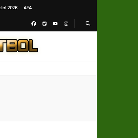
ial 2026
AFA