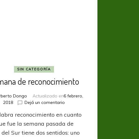
Four”
SIN CATEGORÍA
mana de reconocimiento
rberto Dongo
Actualizado en
6 febrero,
en
2018
Dejá un comentario
Semana
labra reconocimiento en cuanto
de
reconocimiento
que fue la semana pasada de
del Sur tiene dos sentidos: uno