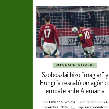
UEFA NATIONS LEAGUE
Szoboszlai hizo “magiar” y
Hungría rescató un agónic
empate ante Alemania
por
Emiliano Schiavi
Actualizado en
24
noviembre, 2024
Dejá un comentario