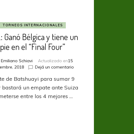
TORNEOS INTERNACIONALES
: Ganó Bélgica y tiene un
pie en el “Final Four”
r
Emiliano Schiavi
Actualizado en
15
en
iembre, 2018
Dejá un comentario
UNL:
te de Batshuayi para sumar 9
Ganó
Bélgica
y bastará un empate ante Suiza
y
meterse entre los 4 mejores …
tiene
un
pie
en
el
“Final