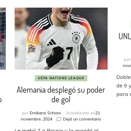
UNL
po
nov
Doble
UEFA NATIONS LEAGUE
de 9 
Alemania desplegó su poder
para 
o
de gol
por
Emiliano Schiavi
Actualizado en
21
en
noviembre, 2024
Dejá un comentario
Alemania
en
Le metió 7 a Bosnia y la mandó al