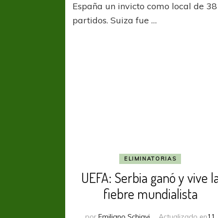
España un invicto como local de 38
la
partidos. Suiza fue …
“
I
ELIMINATORIAS
UEFA: Serbia ganó y vive l
fiebre mundialista
por
Emiliano Schiavi
Actualizado en
11