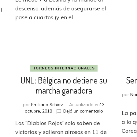
desplegó
Szoboszlai
su
descenso, además de asegurarse el
l
hizo
poder
“magiar”
pase a cuartos (y en el …
de
y
gol
Hungría
rescató
un
agónico
empate
ante
Alemania
TORNEOS INTERNACIONALES
a
UNL: Bélgica no detiene su
Se
marcha ganadora
por
No
por
Emiliano Schiavi
Actualizado en
13
n
en
octubre, 2018
Dejá un comentario
La pa
NL:
UNL:
a lo 
Los “Diablos Rojos” solo saben de
nglaterra
Bélgica
undió
no
Corea 
victorias y salieron airosos en 11 de
detiene