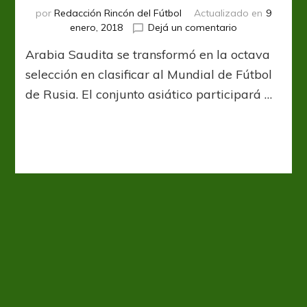
por
Redacción Rincón del Fútbol
Actualizado en
9
en
enero, 2018
Dejá un comentario
El
Arabia Saudita se transformó en la octava
desafío
del
selección en clasificar al Mundial de Fútbol
desierto
de Rusia. El conjunto asiático participará …