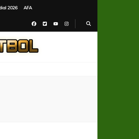
ial 2026
AFA