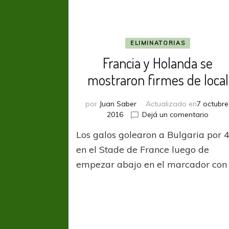
ELIMINATORIAS
Francia y Holanda se
mostraron firmes de local
por
Juan Saber
Actualizado en
7 octubre
en
2016
Dejá un comentario
Franc
Los galos golearon a Bulgaria por 
y
Holan
en el Stade de France luego de
se
empezar abajo en el marcador con
mostr
firme
de
local