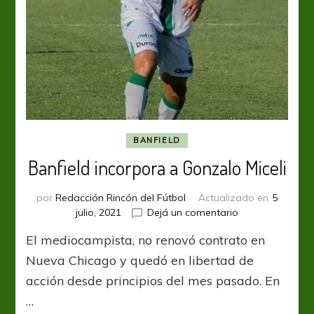
BANFIELD
Banfield incorpora a Gonzalo Miceli
por
Redacción Rincón del Fútbol
Actualizado en
5
en
julio, 2021
Dejá un comentario
Banfield
El mediocampista, no renovó contrato en
incorpora
a
Nueva Chicago y quedó en libertad de
Gonzalo
acción desde principios del mes pasado. En
Miceli
…