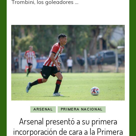
Trombini, los goleadores …
y
sumó
su
primer
triunfo
en
la
Primera
Nacional
2024
ARSENAL
PRIMERA NACIONAL
Arsenal presentó a su primera
incorporación de cara a la Primera