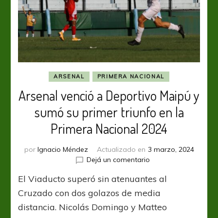
ARSENAL
PRIMERA NACIONAL
Arsenal venció a Deportivo Maipú y
sumó su primer triunfo en la
Primera Nacional 2024
por
Ignacio Méndez
Actualizado en
3 marzo, 2024
en
Dejá un comentario
Arsenal
El Viaducto superó sin atenuantes al
venció
a
Cruzado con dos golazos de media
Deportivo
distancia. Nicolás Domingo y Matteo
Maipú