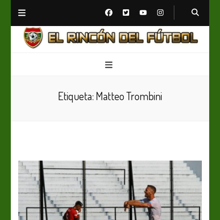
El Rincón del Fútbol
Diario digital de Fútbol
Etiqueta:
Matteo Trombini