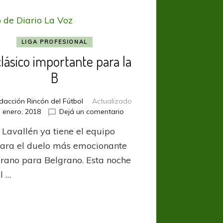
LIGA PROFESIONAL
lásico importante para la
B
dacción Rincón del Fútbol
Actualizado
en
 enero, 2018
Dejá un comentario
Un
 Lavallén ya tiene el equipo
clásico
importante
 para el duelo más emocionante
para
erano para Belgrano. Esta noche
la
l …
B