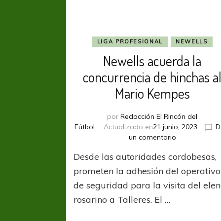
LIGA PROFESIONAL
NEWELLS
Newells acuerda la
concurrencia de hinchas a
Mario Kempes
por
Redacción El Rincón del
Fútbol
Actualizado en
21 junio, 2023
D
en
un comentario
Newells
Desde las autoridades cordobesas,
acuerda
la
prometen la adhesión del operativo
concurrencia
de seguridad para la visita del ele
de
rosarino a Talleres. El …
hinchas
al
Mario