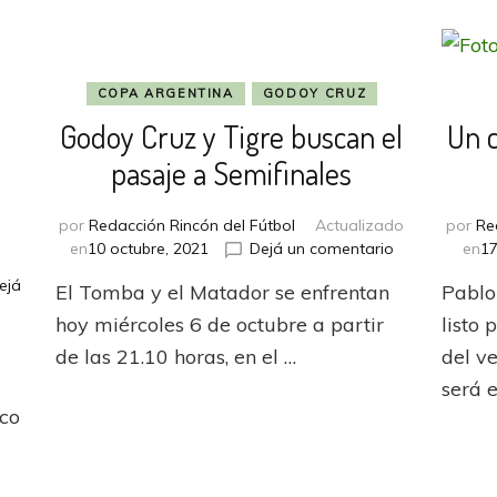
COPA ARGENTINA
GODOY CRUZ
Godoy Cruz y Tigre buscan el
Un c
l
pasaje a Semifinales
por
Redacción Rincón del Fútbol
Actualizado
por
Re
en
en
10 octubre, 2021
Dejá un comentario
en
17
Godoy
ejá
El Tomba y el Matador se enfrentan
Pablo
Cruz
y
hoy miércoles 6 de octubre a partir
listo
Tigre
de las 21.10 horas, en el …
del v
buscan
será e
el
pasaje
nco
a
Semifinales