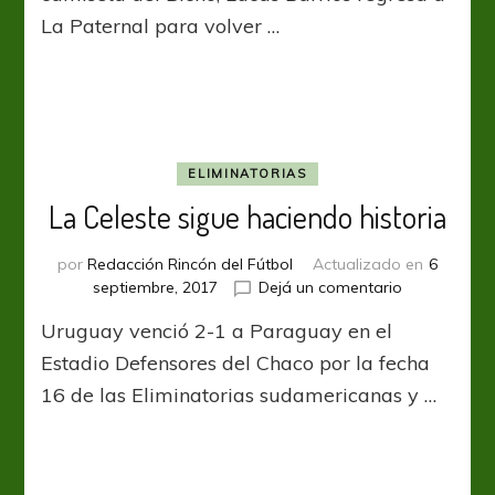
La Paternal para volver …
ELIMINATORIAS
La Celeste sigue haciendo historia
por
Redacción Rincón del Fútbol
Actualizado en
6
en
septiembre, 2017
Dejá un comentario
La
Uruguay venció 2-1 a Paraguay en el
Celeste
sigue
Estadio Defensores del Chaco por la fecha
haciendo
16 de las Eliminatorias sudamericanas y …
historia