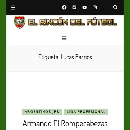
El Rincón del Fútbol
Diario digital de Fútbol
Etiqueta:
Lucas Barrios
ARGENTINOS JRS
LIGA PROFESIONAL
Armando El Rompecabezas