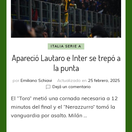
ITALIA SERIE A
Apareció Lautaro e Inter se trepó a
la punta
por
Emiliano Schiavi
Actualizado en
25 febrero, 2025
en
Dejá un comentario
Apareció
El “Toro” metió una cornada necesaria a 12
Lautaro
e
minutos del final y el “Nerazzurro” tomó la
Inter
vanguardia por asalto. Milán …
se
trepó
a