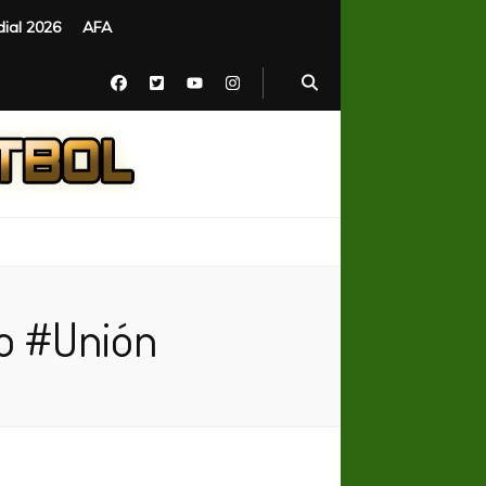
ial 2026
AFA
to #Unión