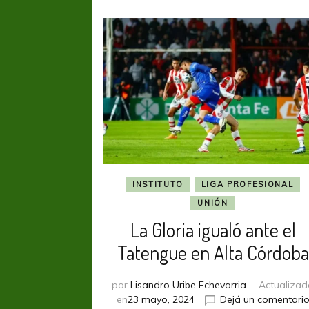
INSTITUTO
LIGA PROFESIONAL
UNIÓN
La Gloria igualó ante el
Tatengue en Alta Córdoba
por
Lisandro Uribe Echevarria
Actualizad
en
23 mayo, 2024
Dejá un comentari