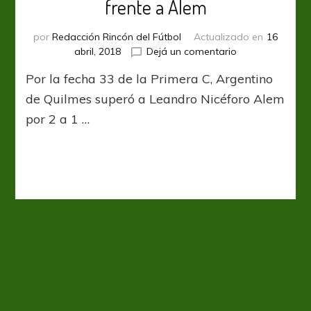
frente a Alem
por
Redacción Rincón del Fútbol
Actualizado en
16
en
abril, 2018
Dejá un comentario
El
Por la fecha 33 de la Primera C, Argentino
Mate
ganó
de Quilmes superó a Leandro Nicéforo Alem
una
por 2 a 1 …
final
anticipada
frente
a
Alem