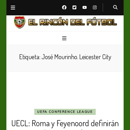
El Rincón del Fútbol
Diario digital de Fútbol
Etiqueta:
José Mourinho. Leicester City
UEFA CONFERENCE LEAGUE
UECL: Roma y Feyenoord definirán