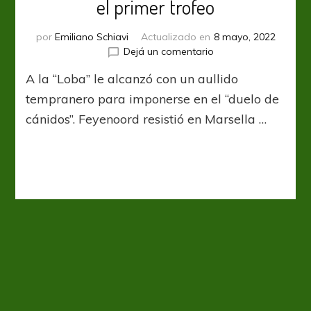
el primer trofeo
por
Emiliano Schiavi
Actualizado en
8 mayo, 2022
en
Dejá un comentario
UECL:
A la “Loba” le alcanzó con un aullido
Roma
y
tempranero para imponerse en el “duelo de
Feyenoord
cánidos”. Feyenoord resistió en Marsella …
definirán
el
primer
trofeo