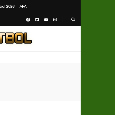
ial 2026
AFA